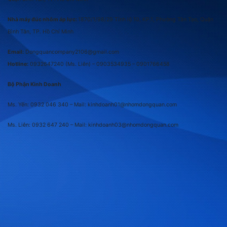
Nhà máy đúc nhôm áp lực:
1870/1/98/29 Tỉnh lộ 10, KP.1, Phường Tân Tạo, Quận
Bình Tân, TP. Hồ Chí Minh
Email:
Dongquancompany2106@gmail.com
Hotline:
0932647240
(Ms. Liên) –
0903534935 –
0901766458
Bộ Phận Kinh Doanh
Ms. Yến: 0932 046 340 – Mail: kinhdoanh01@nhomdongquan.com
Ms. Liên: 0932 647 240
– Mail: kinhdoanh03@nhomdongquan.com