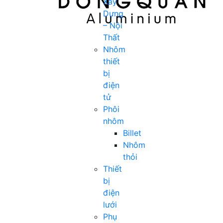
Xây
Dựng
– Nội
Thất
Nhôm
thiết
bị
điện
tử
Phôi
nhôm
Billet
Nhôm
thỏi
Thiết
bị
điện
lưới
Phụ