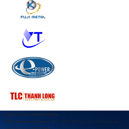
CÔNG TY TNHH NHÔM ĐÔNG QUAN
Nhà máy đùn nhôm định hình:
1870/1/98/29 Tỉnh lộ 10, KP.1, Phường Tân Tạo,
Quận Bình Tân, TP. Hồ Chí Minh