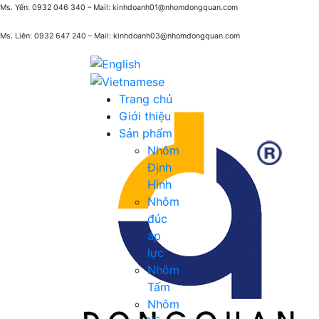
Ms. Yến: 0932 046 340 – Mail: kinhdoanh01@nhomdongquan.com
Ms. Liên: 0932 647 240
– Mail: kinhdoanh03@nhomdongquan.com
Trang chủ
Giới thiệu
Sản phẩm
Nhôm
Định
Hình
Nhôm
đúc
áp
lực
Nhôm
Tấm
Nhôm