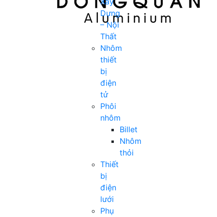
Xây
Dựng
– Nội
Thất
Nhôm
thiết
bị
điện
tử
Phôi
nhôm
Billet
Nhôm
thỏi
Thiết
bị
điện
lưới
Phụ