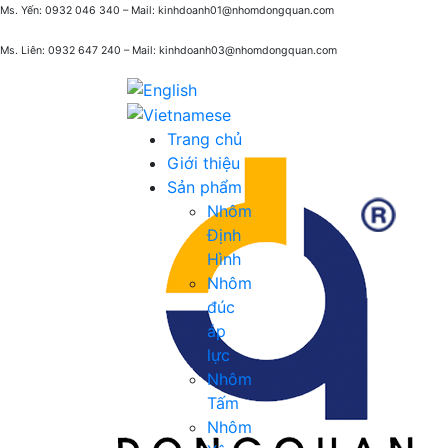
Ms. Yến: 0932 046 340 – Mail: kinhdoanh01@nhomdongquan.com
Ms. Liên: 0932 647 240
– Mail: kinhdoanh03@nhomdongquan.com
Trang chủ
Giới thiệu
Sản phẩm
Nhôm
Định
Hình
Nhôm
đúc
áp
lực
Nhôm
Tấm
Nhôm