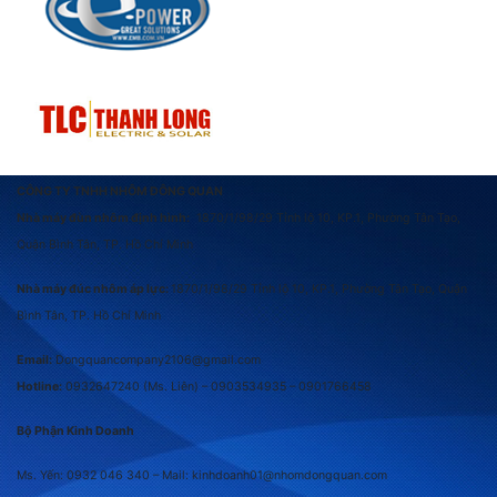
CÔNG TY TNHH NHÔM ĐÔNG QUAN
Nhà máy đùn nhôm định hình:
1870/1/98/29 Tỉnh lộ 10, KP.1, Phường Tân Tạo,
Quận Bình Tân, TP. Hồ Chí Minh
Nhà máy đúc nhôm áp lực:
1870/1/98/29 Tỉnh lộ 10, KP.1, Phường Tân Tạo, Quận
Bình Tân, TP. Hồ Chí Minh
Email:
Dongquancompany2106@gmail.com
Hotline:
0932647240
(Ms. Liên) –
0903534935 –
0901766458
Bộ Phận Kinh Doanh
Ms. Yến: 0932 046 340 – Mail: kinhdoanh01@nhomdongquan.com