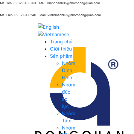
Ms. Yến: 0932 046 340 – Mail: kinhdoanh01@nhomdongquan.com
Ms. Liên: 0932 647 240
– Mail: kinhdoanh03@nhomdongquan.com
Trang chủ
Giới thiệu
Sản phẩm
Nhôm
Định
Hình
Nhôm
đúc
áp
lực
Nhôm
Tấm
Nhôm