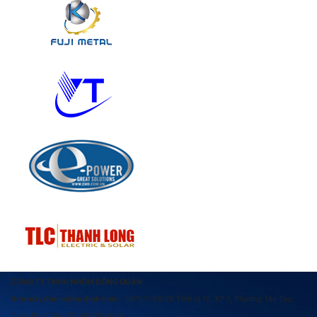
CÔNG TY TNHH NHÔM ĐÔNG QUAN
Nhà máy đùn nhôm định hình:
1870/1/98/29 Tỉnh lộ 10, KP.1, Phường Tân Tạo,
Quận Bình Tân, TP. Hồ Chí Minh