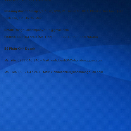
Nhà máy đúc nhôm áp lực:
1870/1/98/29 Tỉnh lộ 10, KP.1, Phường Tân Tạo, Quận
Bình Tân, TP. Hồ Chí Minh
Email:
Dongquancompany2106@gmail.com
Hotline:
0932647240
(Ms. Liên) –
0903534935 –
0901766458
Bộ Phận Kinh Doanh
Ms. Yến: 0932 046 340 – Mail: kinhdoanh01@nhomdongquan.com
Ms. Liên: 0932 647 240
– Mail: kinhdoanh03@nhomdongquan.com