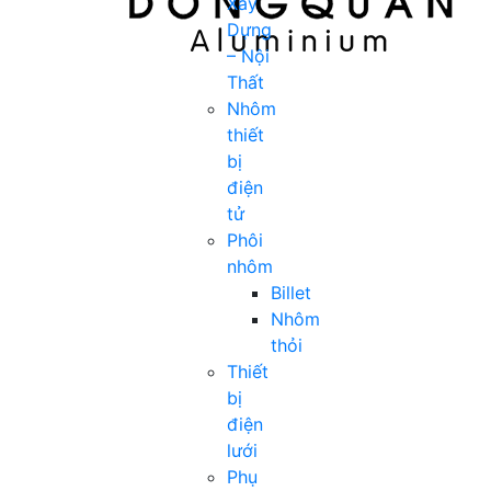
Xây
Dựng
– Nội
Thất
Nhôm
thiết
bị
điện
tử
Phôi
nhôm
Billet
Nhôm
thỏi
Thiết
bị
điện
lưới
Phụ