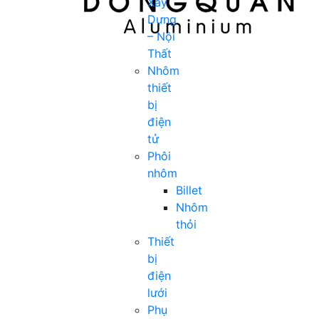
Xây
Dựng
– Nội
Thất
Nhôm
thiết
bị
điện
tử
Phôi
nhôm
Billet
Nhôm
thỏi
Thiết
bị
điện
lưới
Phụ