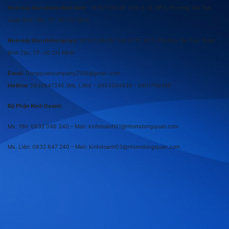
Nhà máy đùn nhôm định hình:
1870/1/98/29 Tỉnh lộ 10, KP.1, Phường Tân Tạo,
Quận Bình Tân, TP. Hồ Chí Minh
Nhà máy đúc nhôm áp lực:
1870/1/98/29 Tỉnh lộ 10, KP.1, Phường Tân Tạo, Quận
Bình Tân, TP. Hồ Chí Minh
Email:
Dongquancompany2106@gmail.com
Hotline:
0932647240
(Ms. Liên) –
0903534935 –
0901766458
Bộ Phận Kinh Doanh
Ms. Yến: 0932 046 340 – Mail: kinhdoanh01@nhomdongquan.com
Ms. Liên: 0932 647 240
– Mail: kinhdoanh03@nhomdongquan.com