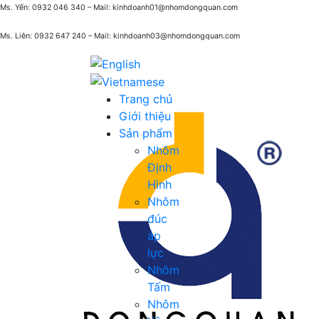
Ms. Yến: 0932 046 340 – Mail: kinhdoanh01@nhomdongquan.com
Ms. Liên: 0932 647 240
– Mail: kinhdoanh03@nhomdongquan.com
Trang chủ
Giới thiệu
Sản phẩm
Nhôm
Định
Hình
Nhôm
đúc
áp
lực
Nhôm
Tấm
Nhôm