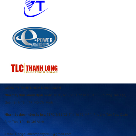
CÔNG TY TNHH NHÔM ĐÔNG QUAN
Nhà máy đùn nhôm định hình:
1870/1/98/29 Tỉnh lộ 10, KP.1, Phường Tân Tạo,
Quận Bình Tân, TP. Hồ Chí Minh
Nhà máy đúc nhôm áp lực:
1870/1/98/29 Tỉnh lộ 10, KP.1, Phường Tân Tạo, Quận
Bình Tân, TP. Hồ Chí Minh
Email:
Dongquancompany2106@gmail.com