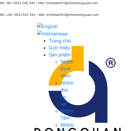
Ms. Yến: 0932 046 340 – Mail: kinhdoanh01@nhomdongquan.com
Ms. Liên: 0932 647 240
– Mail: kinhdoanh03@nhomdongquan.com
Trang chủ
Giới thiệu
Sản phẩm
Nhôm
Định
Hình
Nhôm
đúc
áp
lực
Nhôm
Tấm
Nhôm