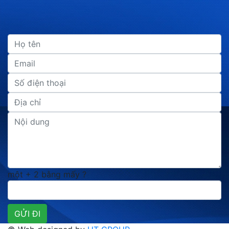
một + 2 bằng mấy ?