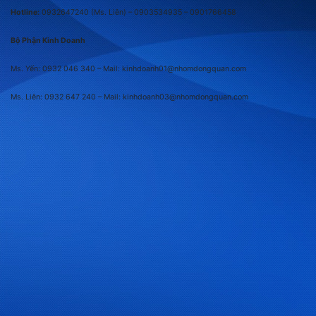
Hotline:
0932647240
(Ms. Liên) –
0903534935 –
0901766458
Bộ Phận Kinh Doanh
Ms. Yến: 0932 046 340 – Mail: kinhdoanh01@nhomdongquan.com
Ms. Liên: 0932 647 240
– Mail: kinhdoanh03@nhomdongquan.com