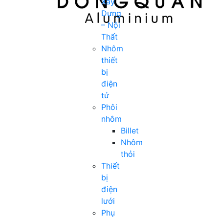
Xây
Dựng
– Nội
Thất
Nhôm
thiết
bị
điện
tử
Phôi
nhôm
Billet
Nhôm
thỏi
Thiết
bị
điện
lưới
Phụ