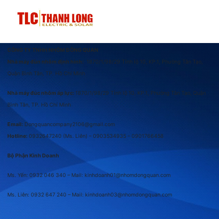
CÔNG TY TNHH NHÔM ĐÔNG QUAN
Nhà máy đùn nhôm định hình:
1870/1/98/29 Tỉnh lộ 10, KP.1, Phường Tân Tạo,
Quận Bình Tân, TP. Hồ Chí Minh
Nhà máy đúc nhôm áp lực:
1870/1/98/29 Tỉnh lộ 10, KP.1, Phường Tân Tạo, Quận
Bình Tân, TP. Hồ Chí Minh
Email:
Dongquancompany2106@gmail.com
Hotline:
0932647240
(Ms. Liên) –
0903534935 –
0901766458
Bộ Phận Kinh Doanh
Ms. Yến: 0932 046 340 – Mail: kinhdoanh01@nhomdongquan.com
Ms. Liên: 0932 647 240
– Mail: kinhdoanh03@nhomdongquan.com