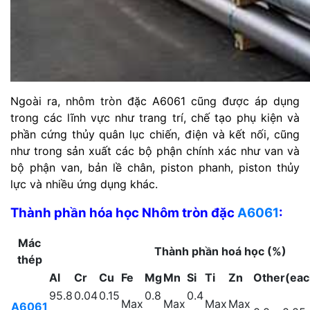
Ngoài ra, nhôm tròn đặc A6061 cũng được áp dụng
trong các lĩnh vực như trang trí, chế tạo phụ kiện và
phần cứng thủy quân lục chiến, điện và kết nối, cũng
như trong sản xuất các bộ phận chính xác như van và
bộ phận van, bản lề chân, piston phanh, piston thủy
lực và nhiều ứng dụng khác.
Thành phần hóa học
Nhôm tròn đặc
A6061
:
Mác
Thành phần hoá học (%)
thép
Al
Cr
Cu
Fe
Mg
Mn
Si
Ti
Zn
Other(eac
95.8
0.04
0.15
0.8
0.4
Max
Max
Max
Max
A6061