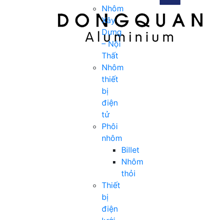
Nhôm
Xây
Dựng
– Nội
Thất
Nhôm
thiết
bị
điện
tử
Phôi
nhôm
Billet
Nhôm
thỏi
Thiết
bị
điện