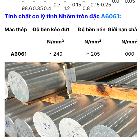
–
–
–
–
–
0.0 – 0.05
0.7
0.15
0.15
0.25
98.6
0.35
0.4
1.2
0.8
Tính chất cơ lý tính
Nhôm tròn đặc
A6061
:
Mác thép
Độ bền kéo đứt
Độ bền nén
Giới hạn ch
N/mm²
N/mm²
N/mm
A6061
≥ 240
≥ 205
000