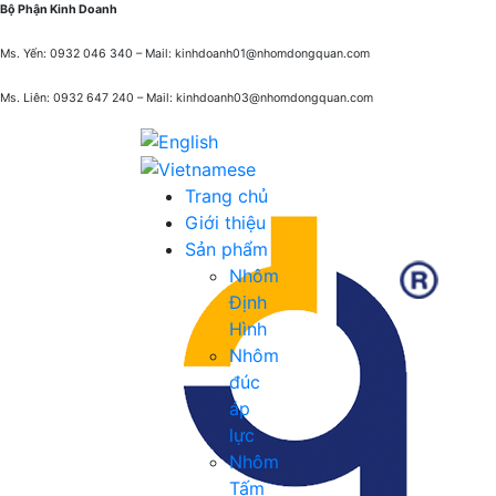
Bộ Phận Kinh Doanh
Ms. Yến: 0932 046 340 – Mail: kinhdoanh01@nhomdongquan.com
Ms. Liên: 0932 647 240
– Mail: kinhdoanh03@nhomdongquan.com
Trang chủ
Giới thiệu
Sản phẩm
Nhôm
Định
Hình
Nhôm
đúc
áp
lực
Nhôm
Tấm