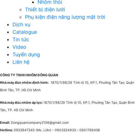
Nhôm thỏi
Thiết bị điện lưới
Phụ kiện điện năng lượng mặt trời
Dịch vụ
Catalogue
Tin tức
Video
Tuyển dụng
Liên hệ
CÔNG TY TNHH NHÔM ĐÔNG QUAN
Nhà máy đùn nhôm định hình:
1870/1/98/29 Tỉnh lộ 10, KP.1, Phường Tân Tạo, Quận
Bình Tân, TP. Hồ Chí Minh
Nhà máy đúc nhôm áp lực:
1870/1/98/29 Tỉnh lộ 10, KP.1, Phường Tân Tạo, Quận Bình
Tân, TP. Hồ Chí Minh
Email:
Dongquancompany2106@gmail.com
Hotline:
0932647240
(Ms. Liên) –
0903534935 –
0901766458