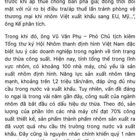
trước khi áp thuế chống bán phá giá; đồng thời đối
mặt với rủi ro bị điều tra/áp thuế lẩn tránh phòng vệ
thương mại khi nhôm Việt xuất khẩu sang EU, Mỹ…”,
ông Kế phân tích.
Trong khi đó, ông Vũ Văn Phụ – Phó Chủ tịch kiêm
Tổng thư ký Hội Nhôm thanh định hình Việt Nam đặc
biệt lưu ý các doanh nghiệp trong ngành về tình trạng
dư thừa công suất. Hiện nay, tính tổng thể trong lĩnh
vực nhôm, có khoảng 100 nhà máy, chủ yếu là sản
xuất nhôm định hình. Năng lực sản xuất nhôm tăng
mạnh, khoảng trên 1,2 triệu tấn/năm, đáp ứng đủ nhu
cầu trong nước và xuất khẩu. Tuy nhiên, vấn đề đáng
lo ngại là trong vài năm gần đây, công suất của ngành
nhôm đã bắt đầu có dấu hiệu dư thừa. Theo đó, sản
lượng của phần lớn các nhà máy chỉ đạt 70% công
suất thiết kế, sản phẩm thành phẩm nhôm sản xuất ra
đã vượt quá nhu cầu thị trường trong nước và xuất
khẩu. Đây cũng là nguyên nhân chính khiến quý 1 năm