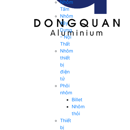
Nhôm
Tấm
Nhôm
Xây
Dựng
– Nội
Thất
Nhôm
thiết
bị
điện
tử
Phôi
nhôm
Billet
Nhôm
thỏi
Thiết
bị