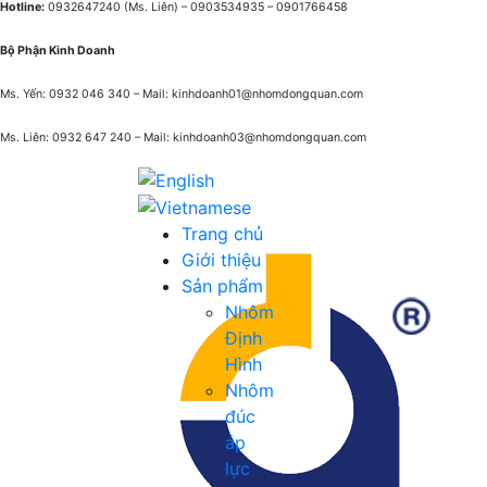
Hotline:
0932647240
(Ms. Liên) –
0903534935 –
0901766458
Bộ Phận Kinh Doanh
Ms. Yến: 0932 046 340 – Mail: kinhdoanh01@nhomdongquan.com
Ms. Liên: 0932 647 240
– Mail: kinhdoanh03@nhomdongquan.com
Trang chủ
Giới thiệu
Sản phẩm
Nhôm
Định
Hình
Nhôm
đúc
áp
lực