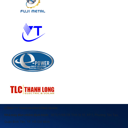
CÔNG TY TNHH NHÔM ĐÔNG QUAN
Nhà máy đùn nhôm định hình:
1870/1/98/29 Tỉnh lộ 10, KP.1, Phường Tân Tạo,
Quận Bình Tân, TP. Hồ Chí Minh