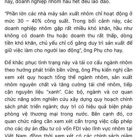
nay, doanh nghiệp nhôm hầu hết đều lao đao.
“Phần lớn các nhà máy sản xuất nhôm chỉ hoạt động ở
mức 30 – 40% công suất. Trong bối cảnh này, các
doanh nghiệp nhôm gặp rất nhiều khó khăn, hầu như
không có doanh thu hoặc doanh thu rất thấp, dòng
tiền khó khăn, chủ yếu chỉ cố gắng duy trì sản xuất để
giữ việc làm cho người lao động”, ông Phụ cho hay.
Để khắc phục tình trạng này và tái cơ cấu ngành nhôm
theo hướng phát triển bền vững, ông Phụ kiến nghị cần
xem xét quy hoạch tổng thể ngành nhôm, sản xuất
nhôm nguyên chất và tăng cường tái chế nhôm, tiếp
cận nguyên liệu “xanh”. Các bộ, ngành và cơ quan
chức năng sớm nghiên cứu xây dựng quy hoạch chính
sách phát triển ngành; duy trì có hiệu quả biện pháp
phòng vệ thương mại trong nước. Bên cạnh đó, cơ
quan chức năng cần xem xét cẩn trọng việc cấp phép
cho các dự án đầu tư có vốn FDI vào lĩnh vực nhôm tại
Việt Nam, đồng thời xem xét có các chính sách giảm