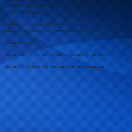
Nhà máy đúc nhôm áp lực:
1870/1/98/29 Tỉnh lộ 10, KP.1, Phường Tân Tạo, Quận
Bình Tân, TP. Hồ Chí Minh
Email:
Dongquancompany2106@gmail.com
Hotline:
0932647240
(Ms. Liên) –
0903534935 –
0901766458
Bộ Phận Kinh Doanh
Ms. Yến: 0932 046 340 – Mail: kinhdoanh01@nhomdongquan.com
Ms. Liên: 0932 647 240
– Mail: kinhdoanh03@nhomdongquan.com