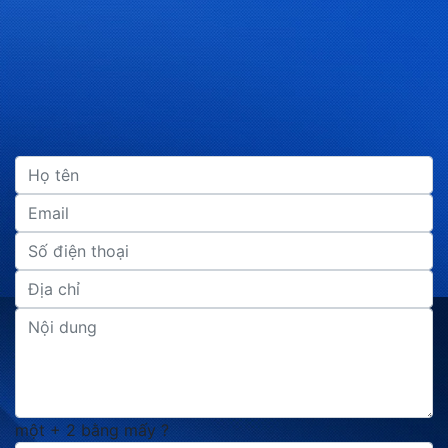
một + 2 bằng mấy ?